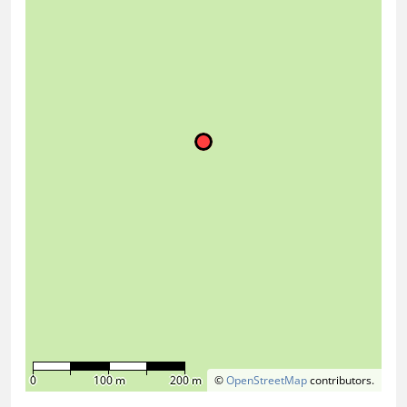
0
100 m
200 m
©
OpenStreetMap
contributors.