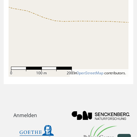
0
100 m
200 m
©
OpenStreetMap
contributors.
Anmelden