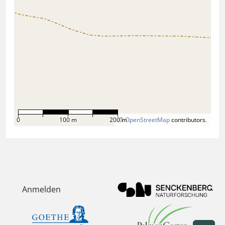
0
100 m
200 m
©
OpenStreetMap
contributors.
Anmelden