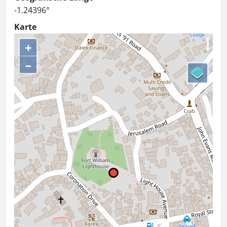
-1.24396°
Karte
+
–