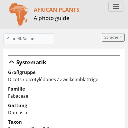
AFRICAN PLANTS
A photo guide
Sprache
Systematik
Großgruppe
Dicots / dicotylédones / Zweikeimblättrige
Familie
Fabaceae
Gattung
Dumasia
Taxon