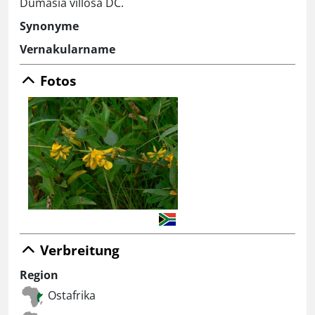
Dumasia villosa DC.
Synonyme
Vernakularname
Fotos
Verbreitung
Region
Ostafrika