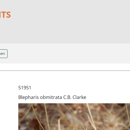
NTS
hen
51951
Blepharis obmitrata C.B. Clarke