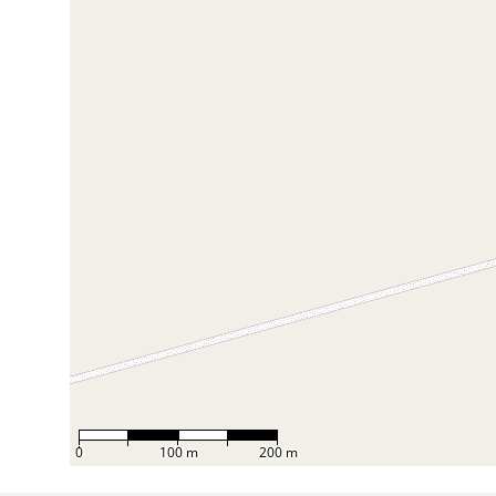
0
100 m
200 m