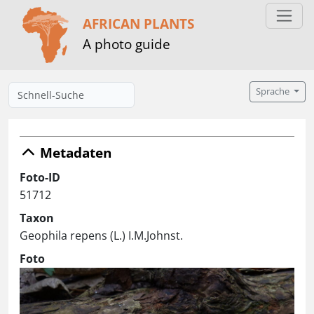
AFRICAN PLANTS
A photo guide
Sprache
Metadaten
Foto-ID
51712
Taxon
Geophila repens (L.) I.M.Johnst.
Foto