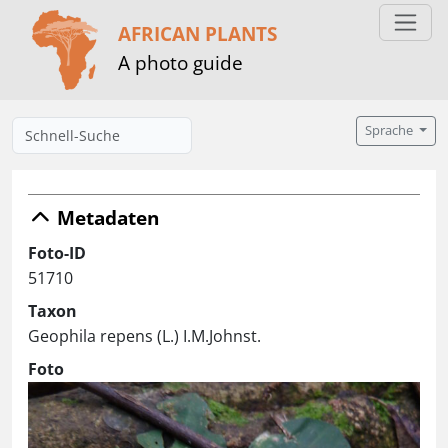
AFRICAN PLANTS
A photo guide
Sprache
Metadaten
Foto-ID
51710
Taxon
Geophila repens (L.) I.M.Johnst.
Foto