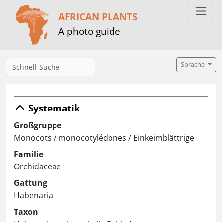
AFRICAN PLANTS
A photo guide
Sprache
Systematik
Großgruppe
Monocots / monocotylédones / Einkeimblättrige
Familie
Orchidaceae
Gattung
Habenaria
Taxon