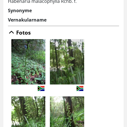
Habenaria malacophylla Rchb. f.
Synonyme
Vernakularname
Fotos