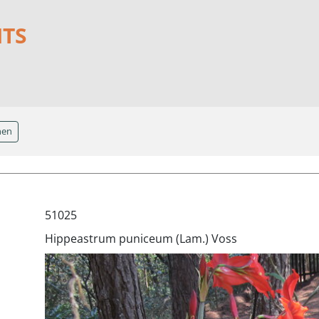
NTS
hen
51025
Hippeastrum puniceum (Lam.) Voss