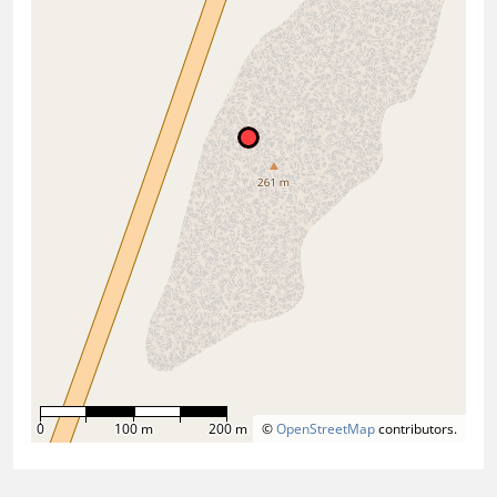
0
100 m
200 m
©
OpenStreetMap
contributors.