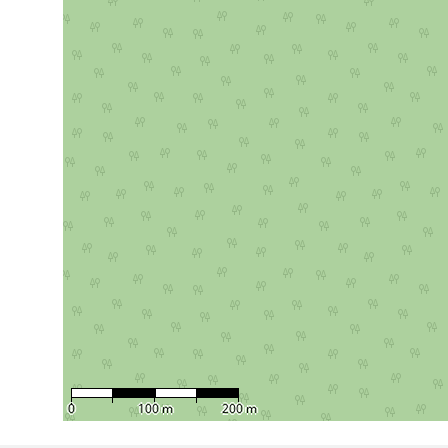
0
100 m
200 m