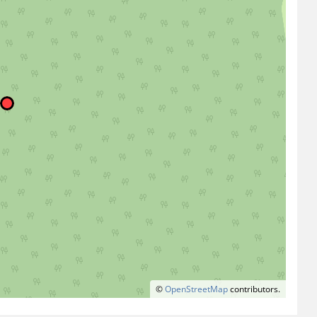
©
OpenStreetMap
contributors.