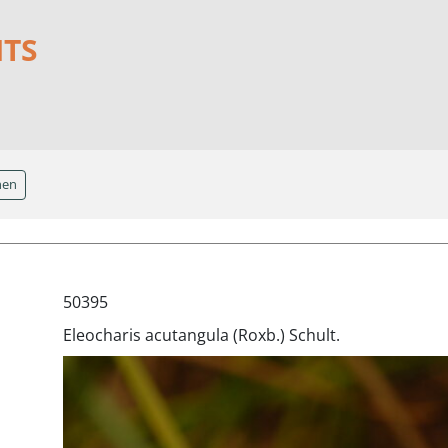
NTS
hen
50395
Eleocharis acutangula (Roxb.) Schult.