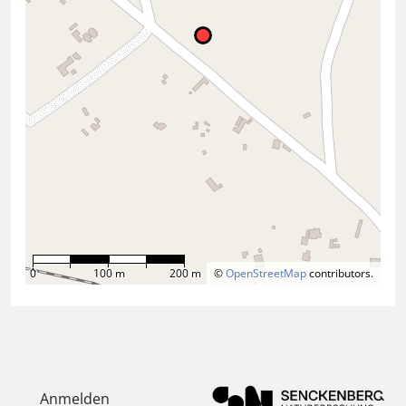
0
100 m
200 m
©
OpenStreetMap
contributors.
Anmelden