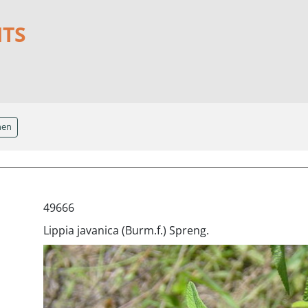
NTS
hen
49666
Lippia javanica (Burm.f.) Spreng.