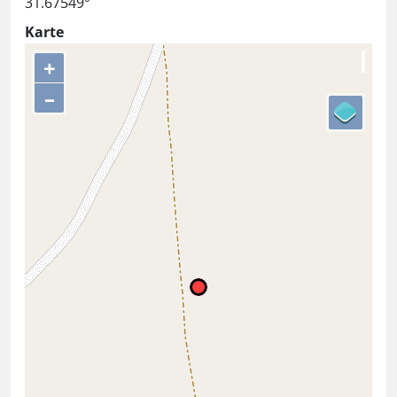
31.67549°
Karte
+
–