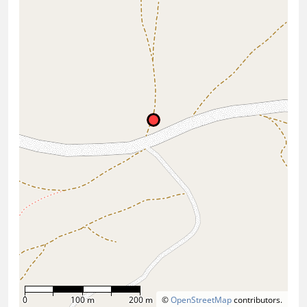
0
100 m
200 m
©
OpenStreetMap
contributors.