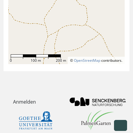
0
100 m
200 m
©
OpenStreetMap
contributors.
Anmelden