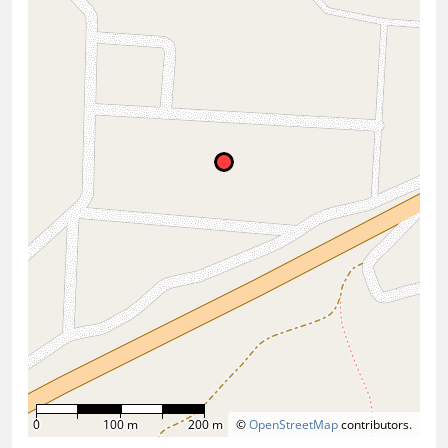
0
100 m
200 m
©
OpenStreetMap
contributors.