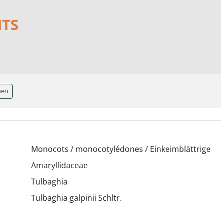
NTS
hen
Monocots / monocotylédones / Einkeimblättrige
Amaryllidaceae
Tulbaghia
Tulbaghia galpinii Schltr.