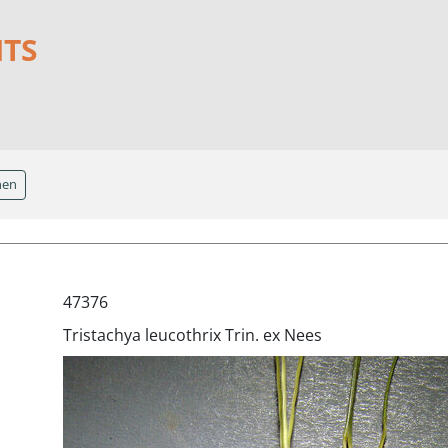
NTS
hen
47376
Tristachya leucothrix Trin. ex Nees