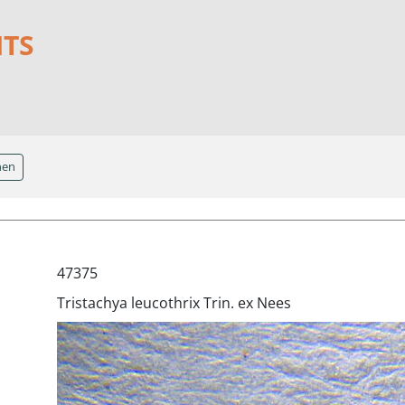
NTS
hen
47375
Tristachya leucothrix Trin. ex Nees