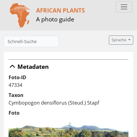
AFRICAN PLANTS
A photo guide
Sprache
Metadaten
Foto-ID
47334
Taxon
Cymbopogon densiflorus (Steud.) Stapf
Foto