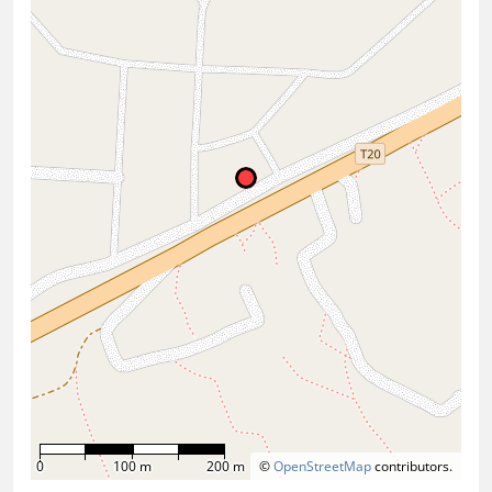
0
100 m
200 m
©
OpenStreetMap
contributors.