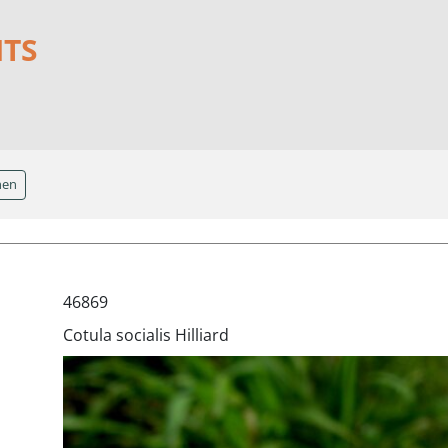
NTS
hen
46869
Cotula socialis Hilliard