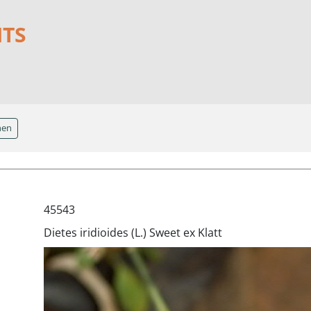
NTS
hen
45543
Dietes iridioides (L.) Sweet ex Klatt