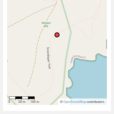
0
50 m
100 m
©
OpenStreetMap
contributors.