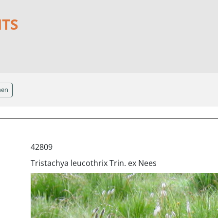
NTS
hen
42809
Tristachya leucothrix Trin. ex Nees