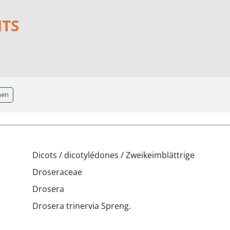
NTS
hen
Dicots / dicotylédones / Zweikeimblättrige
Droseraceae
Drosera
Drosera trinervia Spreng.