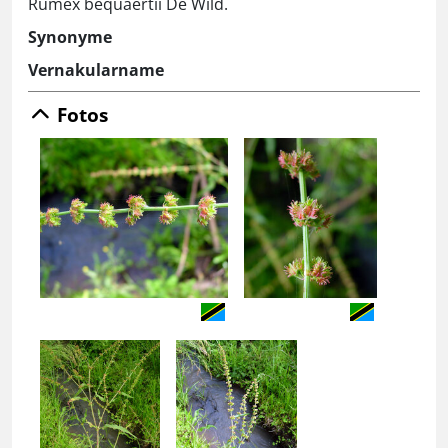
Rumex bequaertii De Wild.
Synonyme
Vernakularname
Fotos