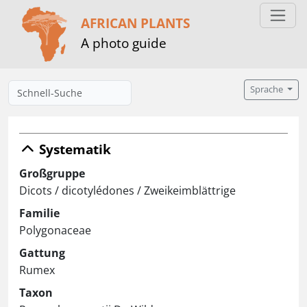
AFRICAN PLANTS
A photo guide
Sprache
Systematik
Großgruppe
Dicots / dicotylédones / Zweikeimblättrige
Familie
Polygonaceae
Gattung
Rumex
Taxon