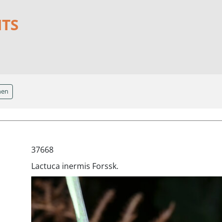
NTS
hen
37668
Lactuca inermis Forssk.