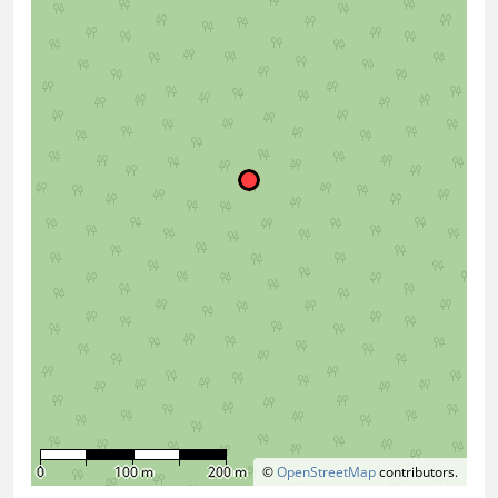
0
100 m
200 m
©
OpenStreetMap
contributors.