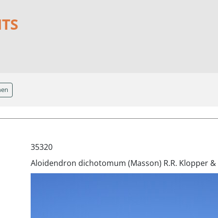
NTS
hen
35320
Aloidendron dichotomum (Masson) R.R. Klopper &