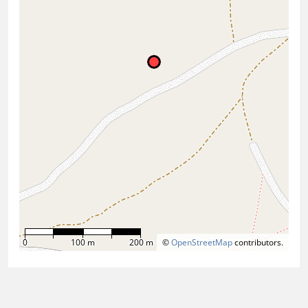
0
100 m
200 m
©
OpenStreetMap
contributors.