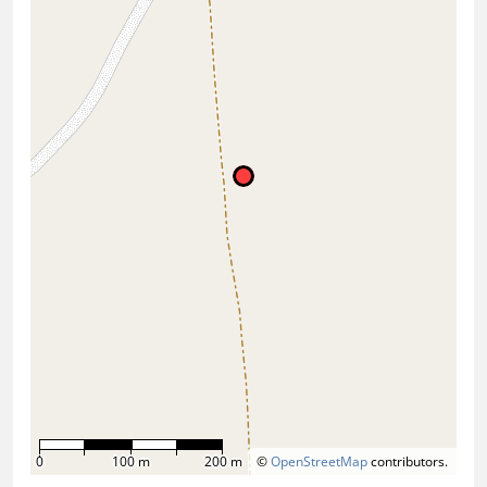
0
100 m
200 m
©
OpenStreetMap
contributors.