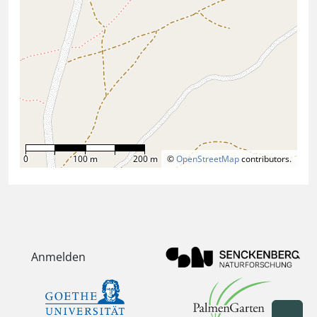
0
100 m
200 m
©
OpenStreetMap
contributors.
Anmelden