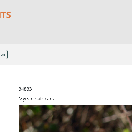
NTS
hen
34833
Myrsine africana L.