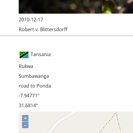
2010-12-17
Robert v. Blittersdorff
Tansania
Rukwa
Sumbawanga
road to Ponda
-7.94771°
31.6814°
+
–