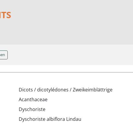
NTS
hen
Dicots / dicotylédones / Zweikeimblättrige
Acanthaceae
Dyschoriste
Dyschoriste albiflora Lindau