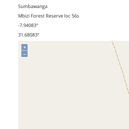
Sumbawanga
Mbizi Forest Reserve loc 56s
-7.94083°
31.68083°
+
–