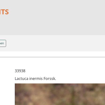
NTS
hen
33938
Lactuca inermis Forssk.