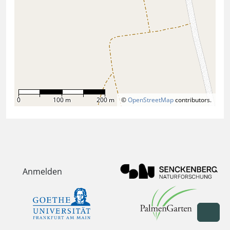
0
100 m
200 m
©
OpenStreetMap
contributors.
Anmelden