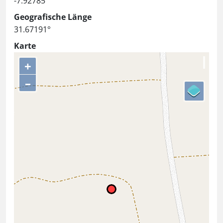
-7.92785°
Geografische Länge
31.67191°
Karte
+
–