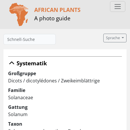
AFRICAN PLANTS
A photo guide
Sprache
Systematik
Großgruppe
Dicots / dicotylédones / Zweikeimblättrige
Familie
Solanaceae
Gattung
Solanum
Taxon