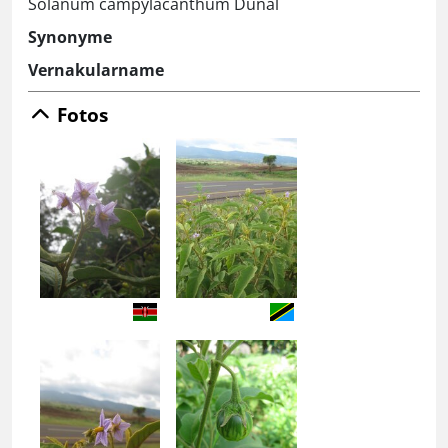
Solanum campylacanthum Dunal
Synonyme
Vernakularname
Fotos