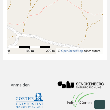
0
100 m
200 m
©
OpenStreetMap
contributors.
Anmelden