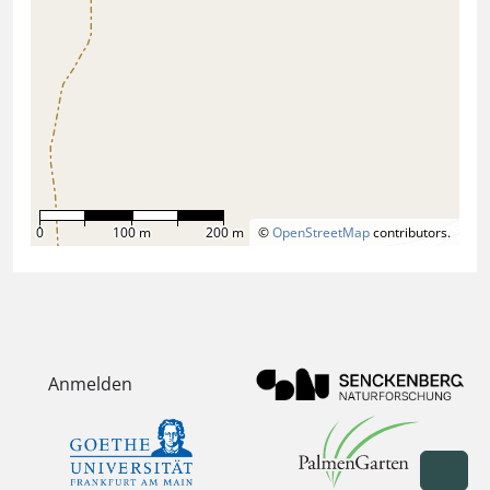
0
100 m
200 m
©
OpenStreetMap
contributors.
Anmelden