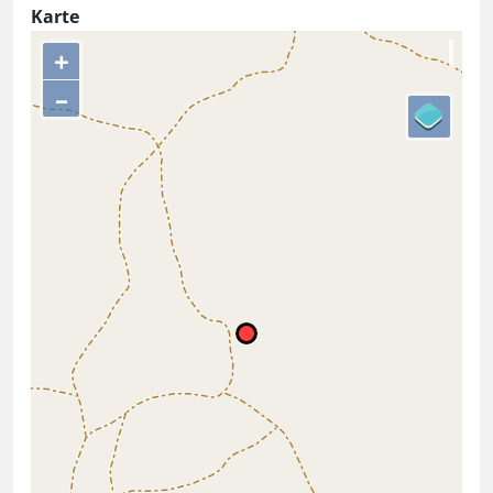
Karte
+
–