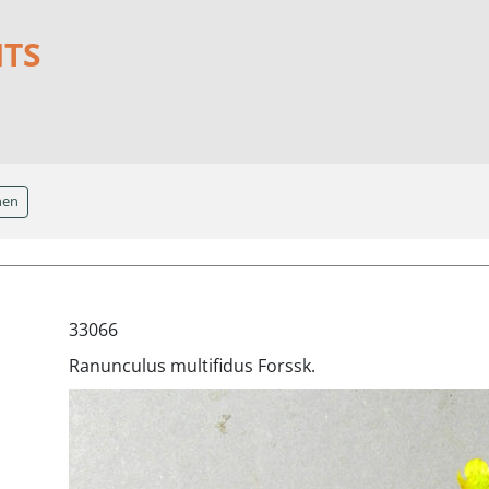
NTS
hen
33066
Ranunculus multifidus Forssk.