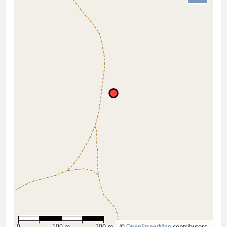
0
100 m
200 m
©
OpenStreetMap
contributors.