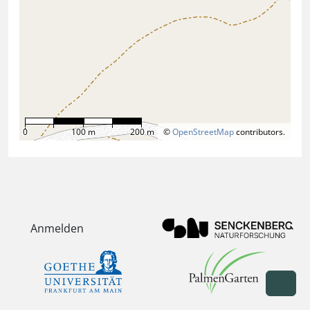
0
100 m
200 m
©
OpenStreetMap
contributors.
Anmelden