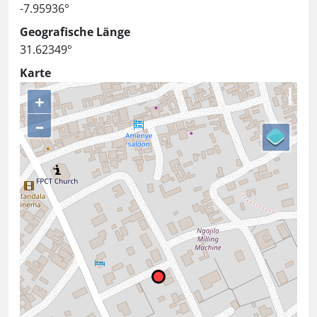
-7.95936°
Geografische Länge
31.62349°
Karte
+
–