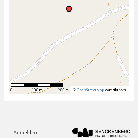
0
100 m
200 m
©
OpenStreetMap
contributors.
Anmelden