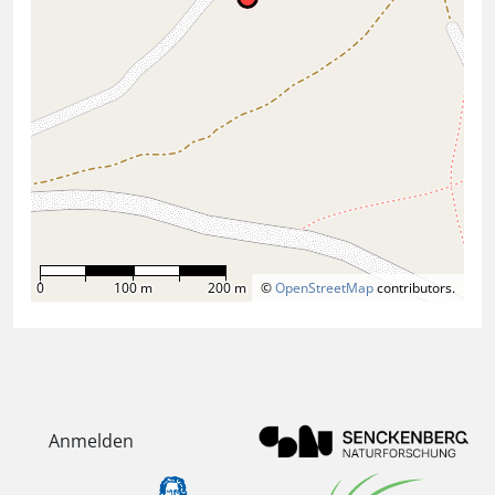
0
100 m
200 m
©
OpenStreetMap
contributors.
Anmelden