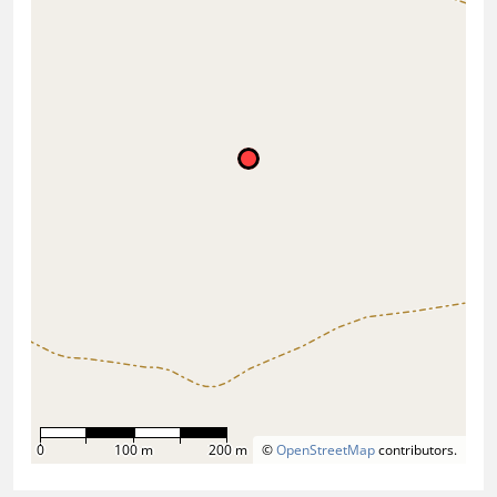
0
100 m
200 m
©
OpenStreetMap
contributors.