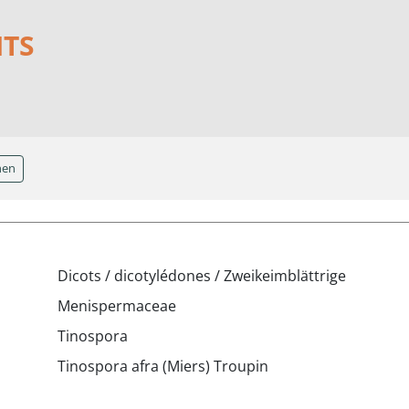
NTS
hen
Dicots / dicotylédones / Zweikeimblättrige
Menispermaceae
Tinospora
Tinospora afra (Miers) Troupin